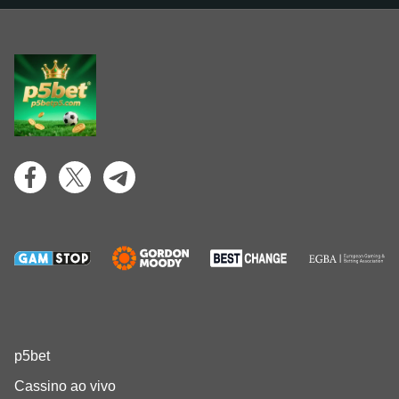
p5bet
Cassino ao vivo