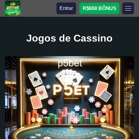
Entrar
R$888 BÔNUS
Jogos de Cassino