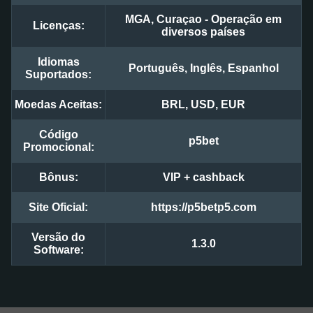
MGA, Curaçao - Operação em
Licenças:
diversos países
Idiomas
Português, Inglês, Espanhol
Suportados:
Moedas Aceitas:
BRL, USD, EUR
Código
p5bet
Promocional:
Bônus:
VIP + cashback
Site Oficial:
https://p5betp5.com
Versão do
1.3.0
Software: