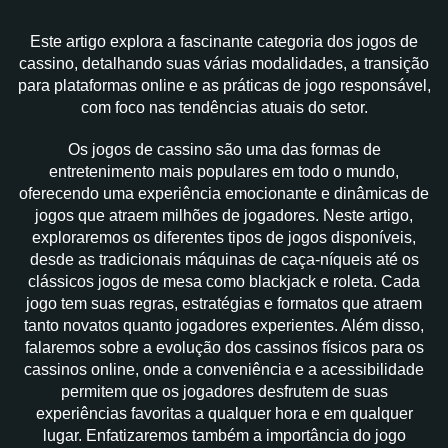
Este artigo explora a fascinante categoria dos jogos de
cassino, detalhando suas várias modalidades, a transição
para plataformas online e as práticas de jogo responsável,
com foco nas tendências atuais do setor.
Os jogos de cassino são uma das formas de
entretenimento mais populares em todo o mundo,
oferecendo uma experiência emocionante e dinâmicas de
jogos que atraem milhões de jogadores. Neste artigo,
exploraremos os diferentes tipos de jogos disponíveis,
desde as tradicionais máquinas de caça-níqueis até os
clássicos jogos de mesa como blackjack e roleta. Cada
jogo tem suas regras, estratégias e formatos que atraem
tanto novatos quanto jogadores experientes. Além disso,
falaremos sobre a evolução dos cassinos físicos para os
cassinos online, onde a conveniência e a acessibilidade
permitem que os jogadores desfrutem de suas
experiências favoritas a qualquer hora e em qualquer
lugar. Enfatizaremos também a importância do jogo