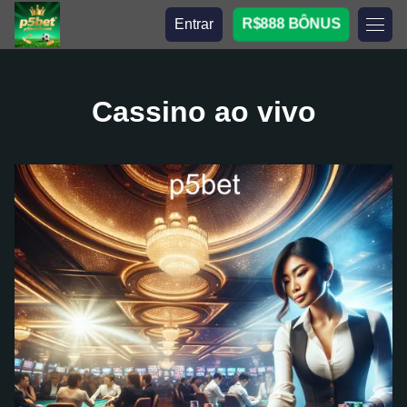
Entrar
R$888 BÔNUS
Cassino ao vivo